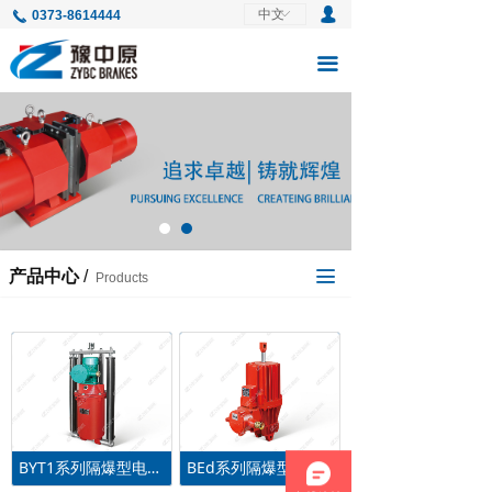
넙
中文
ꀅ
0373-8614444
끅
首页
끀
关于中原
产品中心
行业与应用
服务中心
新闻中心
产品中心
/
끀
Products
人才招聘
联系我们
BYT1系列隔爆型电力液压推动器
BEd系列隔爆型电力液压推动器